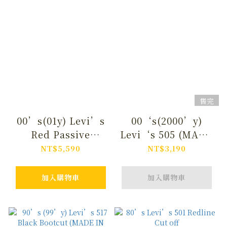
售完
00’s(01y) Levi’s
00‘s(2000’y)
Red Passive
Levi‘s 505 (MADE
Aggressive Low-
IN USA)
NT$5,590
NT$3,190
Rise
加入購物車
加入購物車