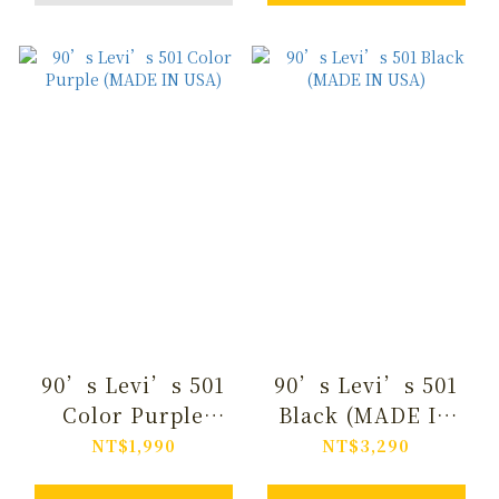
90’s Levi’s 501
90’s Levi’s 501
Color Purple
Black (MADE IN
(MADE IN USA)
USA)
NT$1,990
NT$3,290