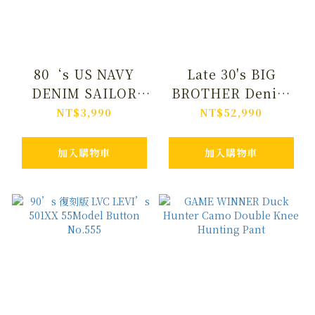
80‘s US NAVY
Late 30's BIG
DENIM SAILOR
BROTHER Denim
PANT (BELL
Painter Work Pant
NT$3,990
NT$52,990
BOTTOM) (DEAD
(W/Buckle Back)
STOCK)
加入購物車
加入購物車