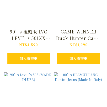
90’s 復刻版 LVC
GAME WINNER
LEVI’s 501XX
Duck Hunter Camo
55Model Button
Double Knee
NT$4,590
NT$1,990
No.555
Hunting Pant
加入購物車
加入購物車