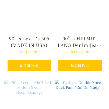
90’s Levi‘s 505
00’s HELMUT
(MADE IN USA)
LANG Denim Jeans
(Made In Italy)
NT$2,990
NT$2,690
加入購物車
加入購物車