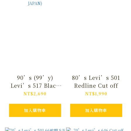
90’s (99’y)
80’s Levi’s 501
Levi’s 517 Black
Redline Cut off
Bootcut (MADE IN
NT$2,690
NT$1,990
JAPAN)
加入購物車
加入購物車