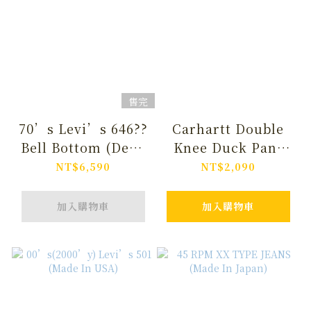
售完
70’s Levi’s 646??
Carhartt Double
Bell Bottom (Dead
Knee Duck Pant
Stock)*Damage
*Cut Off *Lady’s
NT$6,590
NT$2,090
加入購物車
加入購物車