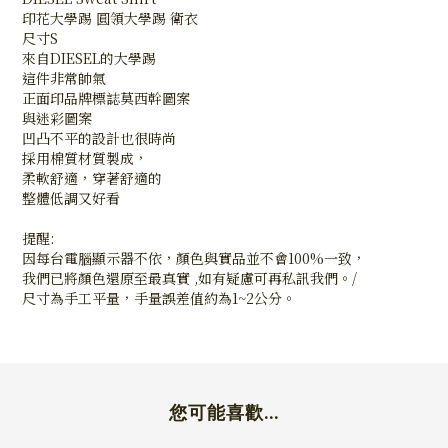
印花大學踢 圓領大學踢 衛衣
尺寸S
來自DIESEL的大學踢
這件非常帥氣
正面印品牌標誌莫西幹圖案
與迷彩圖案
凹凸不平的設計也很時尚
採用棉質材質製成，
柔軟舒適，穿著舒適的
整體低調又好看
提醒:
因每台電腦顯示器不依，顏色與實品並不會100%一致，
我們已將顏色還原至最真實 ,如有疑慮可再私訊我們。/
尺寸為手工平量，手量誤差值約為1~2公分。
您可能喜歡...