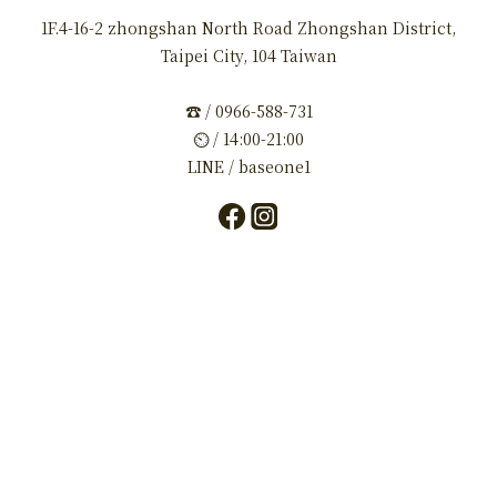
1F.4-16-2 zhongshan North Road Zhongshan District,
Taipei City, 104 Taiwan
☎ / 0966-588-731
⏲ / 14:00-21:00
LINE / baseone1