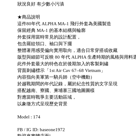
狀況良好 有少數小污漬
★商品說明
這件80年代 ALPHA MA-1 飛行外套為美國製造
保留經典 MA-1 的基本結構與輪廓
外套採用當時常見的設計配置，
包含羅紋領口、袖口與下擺
整體著用感受偏向實用取向，適合日常穿搭或收藏
版型與細節可反映 80 年代 ALPHA 生產時期的風格與用料
此件外套最大的特色在於後期加入的客製刺繡
背面刺繡標示「1st Air Cav 67–68 Vietnam」
內容指向美軍第一騎兵師（空中機動）
於越戰期間的年代記錄，屬於紀念性質的文字呈現
搭配越南、寮國、柬埔寨三國地圖圖樣
對應當時戰爭主要活動區域，
以象徵方式呈現歷史背景
Model : 174
FB / IG ID: baseone1972