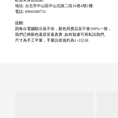
歡迎來實體店面!
地址: 台北市中山區中山北路二段16巷4號1樓
電話: 0966588731
提醒:
因每台電腦顯示器不依，顏色與實品並不會100%一致，
我們已將顏色還原至最真實 ,如有疑慮可再私訊我們。
尺寸為手工平量，手量誤差值約為1~2公分。