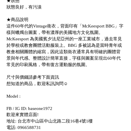
★狀態
狀態良好，有污漬
★商品說明
這件60年代的Vintage衛衣，背面印有「McKeesport BBG」字
樣與蠟燭台圖案，帶有濃厚的美國地方文化氛圍。
McKeesport 為美國賓夕法尼亞州的一座工業城市，過去常見
於學校或教會團體活動服裝上。BBG 多被認為是當時青年或
教會相關團體的縮寫，因此這類衛衣通常具有明確的團體背
景與年代感。整體設計簡單直接，字樣與圖案呈現出60年代
常見的印刷風格，帶有復古運動服的氛圍。
尺寸與價錢請參考下面資訊
想知道的商品，歡迎私訊詢問☺
Model :
FB / IG ID: baseone1972
歡迎來實體店面!
地址: 台北市中山區中山北路二段16巷4號1樓
電話: 0966588731