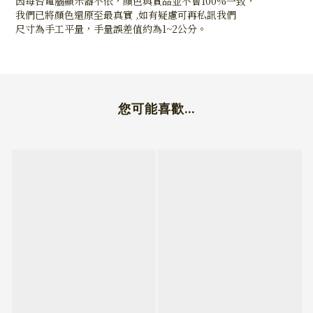
因每台電腦顯示器不依，顏色與實品並不會100%一致，
我們已將顏色還原至最真實 ,如有疑慮可再私訊我們
尺寸為手工平量，手量誤差值約為1~2公分。
您可能喜歡...