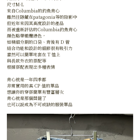
尺寸M-L
來自Columbia的釣魚背心
雖然往隱藏在patagonia等的陰影中
但近年來因其高度設計的產品
而被重新評估的Columbia釣魚背心
顏色略帶橄欖綠色，
如精細分割的口袋、背後有 D 管
結合功能和設計的細節很有吸引力
當然可以簡單地套在 T 恤上
與長款外衣的搭配等
根據搭配表現出多種表情
背心就是一年四季都
非常實用的高 CP 值的單品
想讓你的穿搭簡單有豐富層次
背心就是那個關鍵了
也可以説成為不可或缺的服裝單品