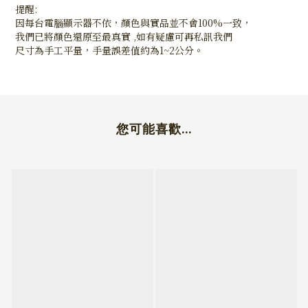
提醒:
因每台電腦顯示器不依，顏色與實品並不會100%一致，
我們已將顏色還原至最真實 ,如有疑慮可再私訊我們
尺寸為手工平量，手量誤差值約為1~2公分。
您可能喜歡...