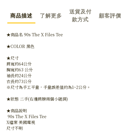
送貨及付
商品描述
了解更多
顧客評價
款方式
★商品名 90s The X Files Tee
★COLOR 黑色
★尺寸
肩寬約64公分
胸寬約63 公分
袖長約24公分
衣長約73公分
※尺寸為手工平量，手量誤差值約為1~2公分。
★狀態 二手(右邊肩膀兩個小破洞)
★商品説明
90s The X Files Tee
X檔案 美國電視
尺寸不明