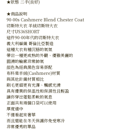
★狀態 二手(良好)
★商品説明
90-00s Cashmere Blend Chester Coat
切斯特大衣 羊絨切斯特大衣
尺寸US36SHORT
這件90-00年代的切斯特大衣
義大利編織 哥倫比亞製造
這種大衣有種沉穩的氣氛
帶出一種更成熟的外觀、優雅美麗的
圓滑的輪廓非常帥氣
顔色為經典黑色容易搭配
布料是羊絨(Cashmere)材質
與其他針織材質相比
刷毛更細更有光澤、觸感光滑
具有優異的保溫性和保濕性且輕盈
讓你穿出蓬鬆柔軟的氣息
正面共有兩個口袋可以使用
厚度適中
不僅看起來奢華
而且還能在冬天保護你免受寒冷
非常優秀的單品