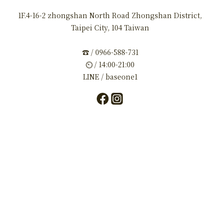
1F.4-16-2 zhongshan North Road Zhongshan District,
Taipei City, 104 Taiwan
☎ / 0966-588-731
⏲ / 14:00-21:00
LINE / baseone1