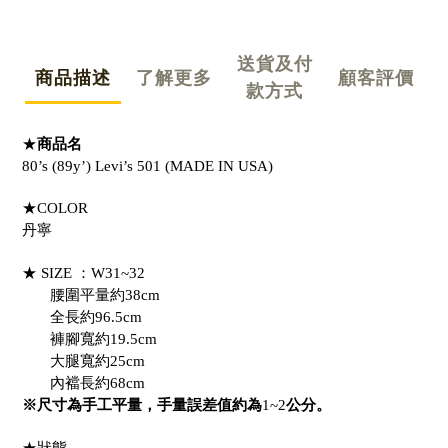
送貨及付
商品描述
了解更多
顧客評價
款方式
★
商品名
80’s (89y’) Levi’s 501 (MADE IN USA)
★COLOR
丹寧
★ SIZE ：W31~32
腰圍平量約38cm
全長約96.5cm
褲腳寬約19.5cm
大腿寬約25cm
內襠長約68cm
※尺寸為手工平量，手量誤差值約為
1~2
公分。