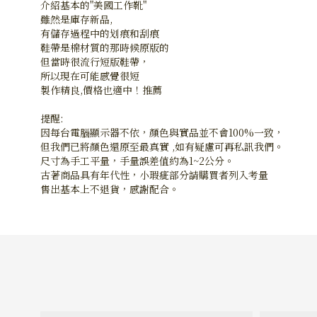
介紹基本的"美國工作靴"
雖然是庫存新品,
有儲存過程中的划痕和刮痕
鞋帶是棉材質的那時候原版的
但當時很流行短版鞋帶，
所以現在可能感覺很短
製作精良,價格也適中！推薦
提醒:
因每台電腦顯示器不依，顏色與實品並不會100%一致，
但我們已將顏色還原至最真實 ,如有疑慮可再私訊我們。
尺寸為手工平量，手量誤差值約為1~2公分。
古著商品具有年代性，小瑕疵部分請購買者列入考量
售出基本上不退貨，感謝配合。