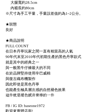
大腿寬約28.5cm
內襠長約80cm
※尺寸為手工平量，手量誤差值約為1~2公分。
★狀態
良好
★商品說明
FULL COUNT
在日本丹寧玩家之間一直有相當高的人氣
90年代末至2010年代初期生產的黑色丹寧款式
就是其中的經典之一
與一般黑牛仔褲最大的不同
在於品牌堅持使用辛巴威棉
與復古織布機製作
因此即使是黑色丹寧
也能產生極具層次感的自然褪色效果
這件就是褪色感非常棒的一件
FB / IG ID: baseone1972
歡迎來實體店面!