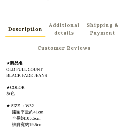
Additional
Shipping &
Description
details
Payment
Customer Reviews
★
商品名
OLD FULL COUNT
BLACK FADE JEANS
★COLOR
灰色
★ SIZE ：W32
腰圍平量約41cm
全長約105.5cm
褲腳寬約19.5cm