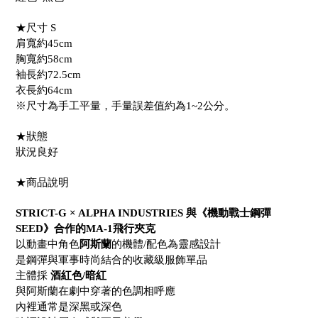
★尺寸 S
肩寬約45cm
胸寬約58cm
袖長約72.5cm
衣長約64cm
※尺寸為手工平量，手量誤差值約為1~2公分。
★狀態
狀況良好
★商品說明
STRICT-G × ALPHA INDUSTRIES 與《機動戰士鋼彈
SEED》合作的MA-1飛行夾克
以動畫中角色
阿斯蘭
的機體/配色為靈感設計
是鋼彈與軍事時尚結合的收藏級服飾單品
主體採
酒紅色/暗紅
與阿斯蘭在劇中穿著的色調相呼應
內裡通常是深黑或深色