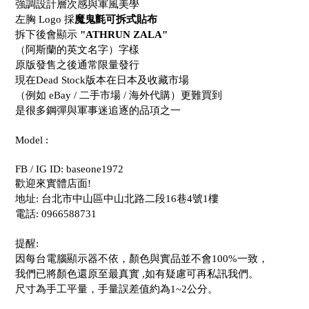
強調設計層次感與軍風美學
左胸 Logo 採
魔鬼氈可拆式貼布
拆下後會顯示
"ATHRUN ZALA"
（阿斯蘭的英文名字）字樣
原版發售之後通常限量發行
現在Dead Stock版本在日本及收藏市場
（例如 eBay / 二手市場 / 海外代購）更難買到
是很多鋼彈與軍事迷追逐的品項之一
Model :
FB / IG ID: baseone1972
歡迎來實體店面!
地址: 台北市中山區中山北路二段16巷4號1樓
電話: 0966588731
提醒:
因每台電腦顯示器不依，顏色與實品並不會100%一致，
我們已將顏色還原至最真實 ,如有疑慮可再私訊我們。
尺寸為手工平量，手量誤差值約為1~2公分。