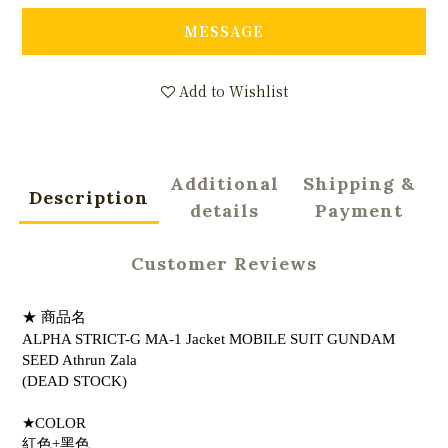
MESSAGE
Add to Wishlist
Additional
Shipping &
Description
details
Payment
Customer Reviews
★ 商品名
ALPHA STRICT-G MA-1 Jacket MOBILE SUIT GUNDAM
SEED Athrun Zala
(DEAD STOCK)
★COLOR
紅色+黑色