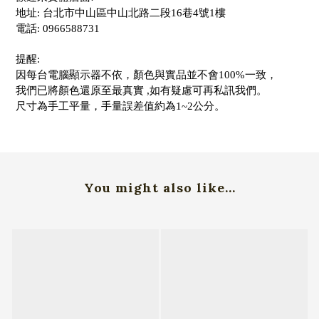
地址: 台北市中山區中山北路二段16巷4號1樓
電話: 0966588731
提醒:
因每台電腦顯示器不依，顏色與實品並不會100%一致，
我們已將顏色還原至最真實 ,如有疑慮可再私訊我們。
尺寸為手工平量，手量誤差值約為1~2公分。
You might also like...