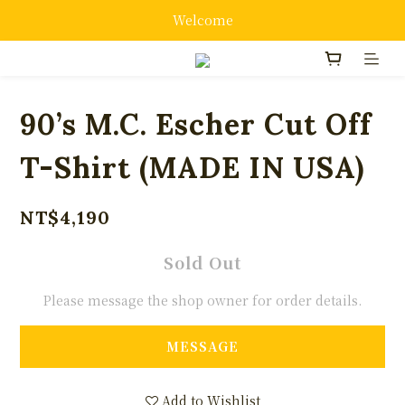
Welcome
90’s M.C. Escher Cut Off
T-Shirt (MADE IN USA)
NT$4,190
Sold Out
Please message the shop owner for order details.
MESSAGE
Add to Wishlist