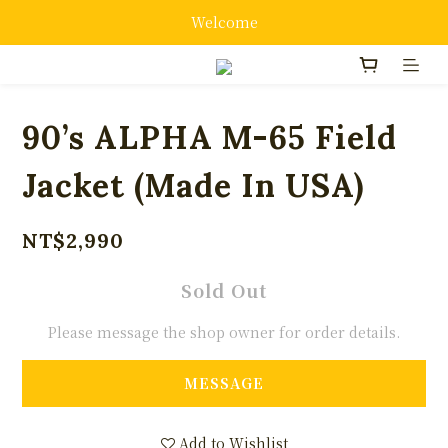
Welcome
90’s ALPHA M-65 Field
Jacket (Made In USA)
NT$2,990
Sold Out
Please message the shop owner for order details.
MESSAGE
Add to Wishlist