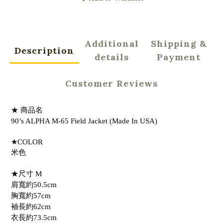
Additional
Shipping &
Description
details
Payment
Customer Reviews
★ 商品名
90’s ALPHA M-65 Field Jacket (Made In USA)
★COLOR
米色
★尺寸 M
肩寬約50.5cm
胸寬約57cm
袖長約62cm
衣長約73.5cm