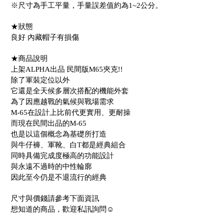
※尺寸為手工平量，手量誤差值約為1~2公分。
★狀態
良好 內藏帽子有損傷
★商品說明
上架ALPHA出品 民間版M65夾克!!
除了軍裝定位以外
它還是全天候多層次搭配的機能外套
為了因應越戰的氣候與戰場需求
M-65在設計上比前代更實用、更耐操
而現在民間出品的M-65
也是以這個概念為基礎所打造
與牛仔褲、軍靴、白T都是經典組合
同時具備完成度極高的功能設計
與永遠不過時的中性輪廓
因此至今仍是不退流行的經典
尺寸與價錢請參考下面資訊
想知道的商品，歡迎私訊詢問☺