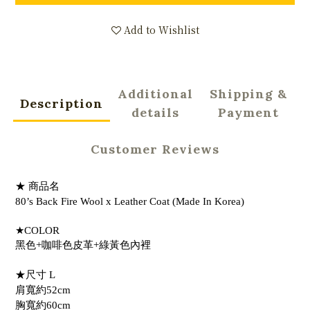
Add to Wishlist
Additional
Shipping &
Description
details
Payment
Customer Reviews
★ 商品名
80’s Back Fire Wool x Leather Coat (Made In Korea)
★COLOR
黑色+咖啡色皮革+綠黃色內裡
★尺寸 L
肩寬約52cm
胸寬約60cm