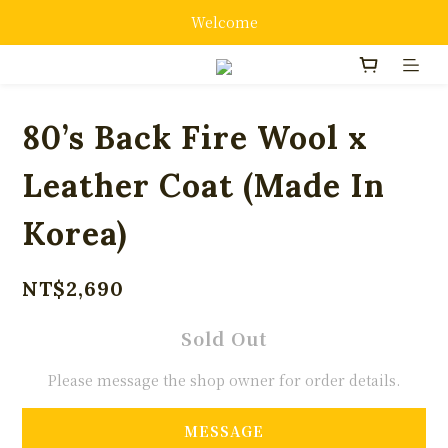
Welcome
80’s Back Fire Wool x
Leather Coat (Made In
Korea)
NT$2,690
Sold Out
Please message the shop owner for order details.
MESSAGE