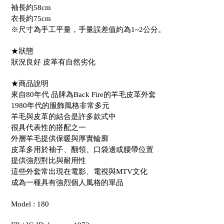
袖長約58cm
衣長約75cm
※尺寸為手工平量，手量誤差值約為1~2公分。
★狀態
狀況良好 皮革有自然劣化
★商品說明
來自80年代 品牌為Back Fire的羊毛皮革外套
1980年代的服飾風格非常多元
羊毛與皮革的結合是許多款式中
很具代表性的搭配之一
外層羊毛提供保暖與厚實輪廓
皮革多用於袖子、翻領、口袋邊或腰帶位置
提供強烈對比與耐用性
這些外套常出現在電影、電視與MTV文化
成為一種具有強烈個人風格的單品
Model : 180