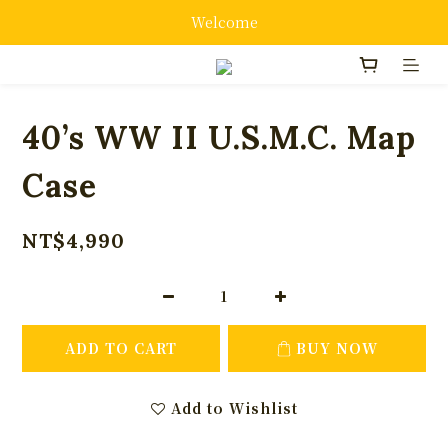
Welcome
40’s WW II U.S.M.C. Map
Case
NT$4,990
ADD TO CART
BUY NOW
Add to Wishlist