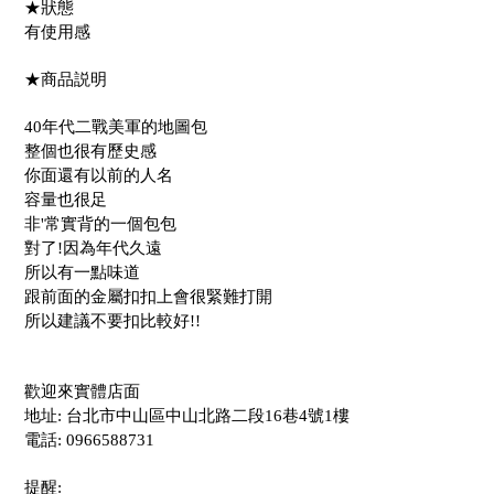
★狀態
有使用感
★商品説明
40年代二戰美軍的地圖包
整個也很有歷史感
你面還有以前的人名
容量也很足
非'常實背的一個包包
對了!因為年代久遠
所以有一點味道
跟前面的金屬扣扣上會很緊難打開
所以建議不要扣比較好!!
歡迎來實體店面
地址: 台北市中山區中山北路二段16巷4號1樓
電話: 0966588731
提醒: